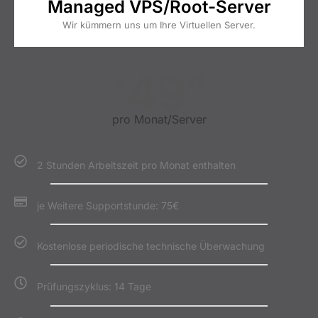
Managed VPS/Root-Server
Wir kümmern uns um Ihre Virtuellen Server.
49
€
99
pro Monat/Server
2 Stunden Arbeitszeit pro Monat enthalten
je Weitere Supportstunde: 75€
Kostenlose periodische technische Überwachung
Prüfungszyklus: 14 Tage