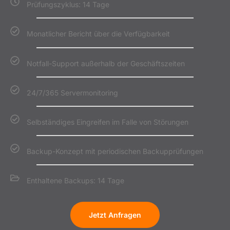
Prüfungszyklus: 14 Tage
Monatlicher Bericht über die Verfügbarkeit
Notfall-Support außerhalb der Geschäftszeiten
24/7/365 Servermonitoring
Selbständiges Eingreifen im Falle von Störungen
Backup-Konzept mit periodischen Backupprüfungen
Enthaltene Backups: 14 Tage
Jetzt Anfragen