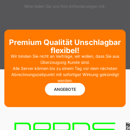
Bitte teilen Sie uns Ihre Anforderungen mit.
Premium Qualität Unschlagbar
flexibel!
Wir binden Sie nicht an Verträge, wir wollen, dass Sie aus
Überzeugung Kunde sind.
Alle Server können bis zu einem Tag vor dem nächsten
Abrechnungszeitpunkt mit sofortiger Wirkung gekündigt
werden.
ANGEBOTE
K
N
N
S