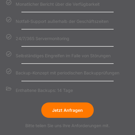
Monatlicher Bericht über die Verfügbarkeit
Notfall-Support außerhalb der Geschäftszeiten
24/7/365 Servermonitoring
Selbständiges Eingreifen im Falle von Störungen
Backup-Konzept mit periodischen Backupprüfungen
Enthaltene Backups: 14 Tage
Jetzt Anfragen
Bitte teilen Sie uns Ihre Anforderungen mit.