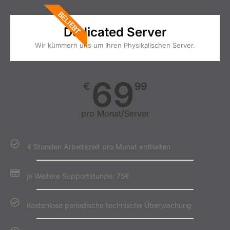
BELIEBT
Dedicated Server
Wir kümmern uns um Ihren Physikalischen Server.
69
€
99
pro Monat/Server
4 Stunden Arbeitszeit pro Monat enthalten
je Weitere Supportstunde: 75€
Kostenlose periodische technische Überwachung