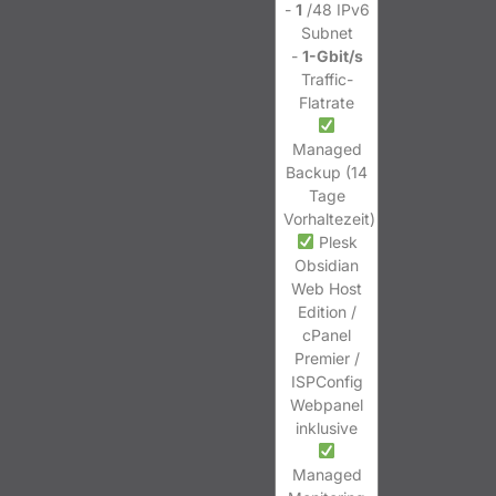
-
1
/48 IPv6
Subnet
-
1-Gbit/s
Traffic-
Flatrate
Managed
Backup (14
Tage
Vorhaltezeit)
Plesk
Obsidian
Web Host
Edition /
cPanel
Premier /
ISPConfig
Webpanel
inklusive
Managed