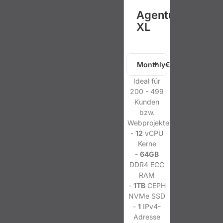
Agentur
XL
Monthly€149.99 EUR
Ideal für
200 - 499
Kunden
bzw.
Webprojekte
-
12
vCPU
Kerne
-
64GB
DDR4 ECC
RAM
-
1TB
CEPH
NVMe SSD
-
1
IPv4-
Adresse