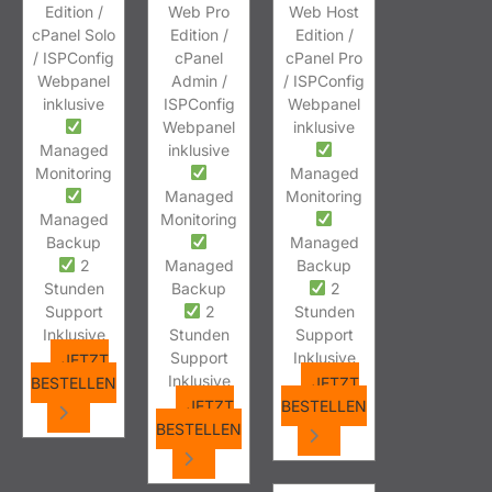
Edition /
Web Pro
Web Host
cPanel Solo
Edition /
Edition /
/ ISPConfig
cPanel
cPanel Pro
Webpanel
Admin /
/ ISPConfig
inklusive
ISPConfig
Webpanel
Webpanel
inklusive
Managed
inklusive
Monitoring
Managed
Managed
Monitoring
Managed
Monitoring
Backup
Managed
2
Managed
Backup
Stunden
Backup
2
Support
2
Stunden
Inklusive
Stunden
Support
Support
Inklusive
JETZT
Inklusive
BESTELLEN
JETZT
JETZT
BESTELLEN
BESTELLEN