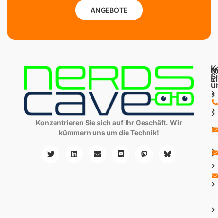
ANGEBOTE
K
N
N
S
L
u
Konzentrieren Sie sich auf Ihr Geschäft. Wir
kümmern uns um die Technik!