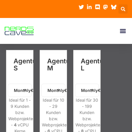
Agentur
Agentur
Agentur
S
M
L
Monthly€39.99 EUR
Monthly€69.99 EUR
Monthly€99.99 EUR
Ideal für 1 -
Ideal für 10
Ideal für 30
9 Kunden
- 29
- 199
bzw.
Kunden
Kunden
Webprojekte
bzw.
bzw.
-
4
vCPU
Webprojekte
Webprojekte
Kerne
-
6
vCPU
-
8
vCPU