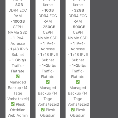
-
8GB
Kerne
Kerne
DDR4 ECC
-
16GB
-
32GB
RAM
DDR4 ECC
DDR4 ECC
-
100GB
RAM
RAM
CEPH
-
250GB
-
500GB
NVMe SSD
CEPH
CEPH
-
1
IPv4-
NVMe SSD
NVMe SSD
Adresse
-
1
IPv4-
-
1
IPv4-
-
1
/48 IPv6
Adresse
Adresse
Subnet
-
1
/48 IPv6
-
1
/48 IPv6
-
1-Gbit/s
Subnet
Subnet
Traffic-
-
1-Gbit/s
-
1-Gbit/s
Flatrate
Traffic-
Traffic-
Flatrate
Flatrate
Managed
Backup (14
Managed
Managed
Tage
Backup (14
Backup (14
Vorhaltezeit)
Tage
Tage
Plesk
Vorhaltezeit)
Vorhaltezeit)
Obsidian
Plesk
Plesk
Web Admin
Obsidian
Obsidian