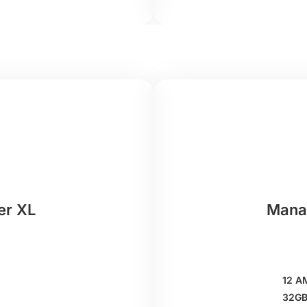
er XL
Mana
12 A
32GB