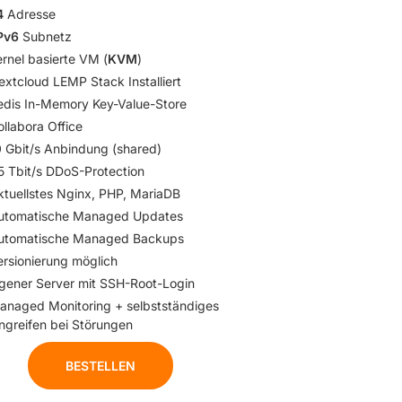
4
Adresse
Pv6
Subnetz
rnel basierte VM (
KVM
)
extcloud LEMP Stack Installiert
edis In-Memory Key-Value-Store
llabora Office
0 Gbit/s Anbindung (shared)
,5 Tbit/s DDoS-Protection
ktuellstes Nginx, PHP, MariaDB
utomatische Managed Updates
utomatische Managed Backups
ersionierung möglich
igener Server mit SSH-Root-Login
anaged Monitoring + selbstständiges
ingreifen bei Störungen
BESTELLEN