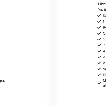
1 IPv
/48 I
Ke
N
R
Co
1
7
A
A
A
V
E
ges
M
e