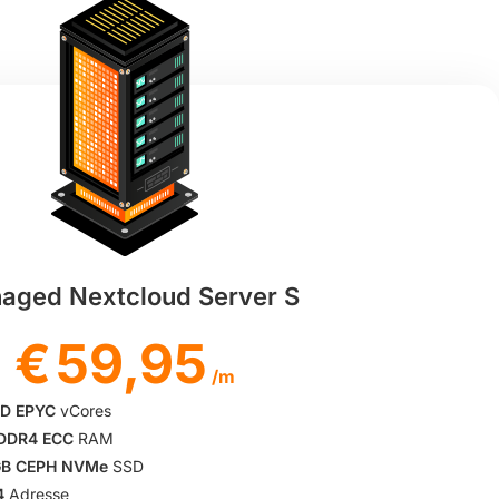
aged Nextcloud Server S
€
59,95
/m
D EPYC
vCores
DDR4 ECC
RAM
B CEPH NVMe
SSD
4
Adresse