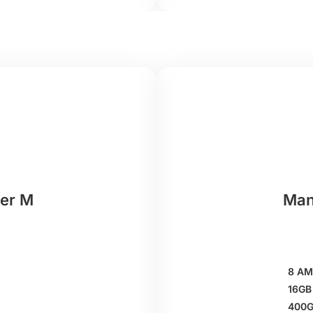
er M
Man
8 AM
16GB
400G