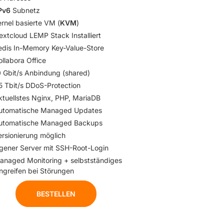
Pv6
Subnetz
rnel basierte VM (
KVM
)
extcloud LEMP Stack Installiert
edis In-Memory Key-Value-Store
llabora Office
0 Gbit/s Anbindung (shared)
,5 Tbit/s DDoS-Protection
ktuellstes Nginx, PHP, MariaDB
utomatische Managed Updates
utomatische Managed Backups
ersionierung möglich
igener Server mit SSH-Root-Login
anaged Monitoring + selbstständiges
ingreifen bei Störungen
BESTELLEN