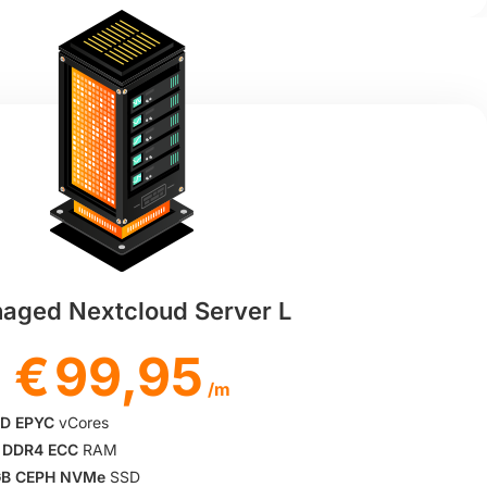
aged Nextcloud Server L
€
99,95
/m
D EPYC
vCores
 DDR4 ECC
RAM
B CEPH NVMe
SSD