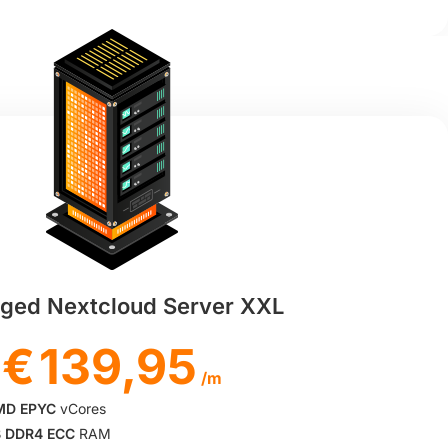
ged Nextcloud Server XXL
€
139,95
/m
MD EPYC
vCores
 DDR4 ECC
RAM