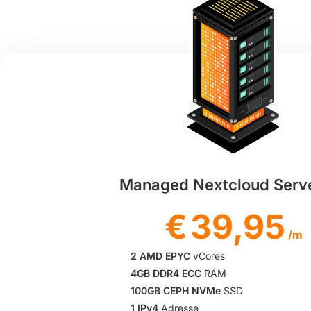
Managed Nextcloud Serv
€
39,95
/m
2 AMD EPYC
vCores
4GB DDR4 ECC
RAM
100GB CEPH NVMe
SSD
1 IPv4
Adresse