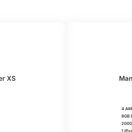
er XS
Man
4 AM
8GB 
200G
1 IPv