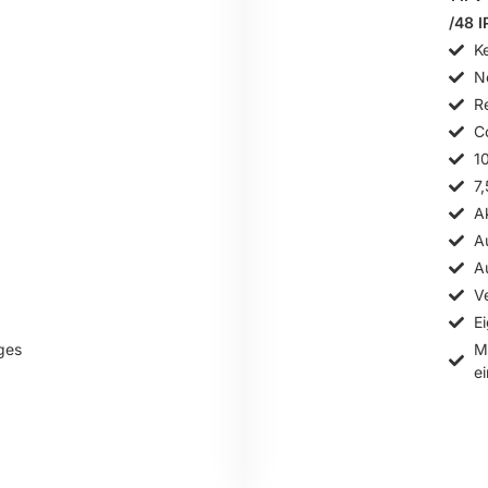
/48 I
Ke
N
R
Co
1
7
A
A
A
V
E
ges
M
e